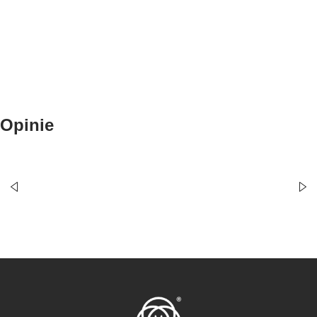
ZOBACZ
Termofor
ZOBACZ
Opinie
Bardzo miły kontakt i fachowa pomoc. Terminowa realizacja
zamówień to atut tej szwalni. Dzięki wykwalifikowanemu
personelowi jakość usług jest naprawdę wysoka, a właściciele
firmy otwarci na negocjacje.
Polecam z całego serca. Agata