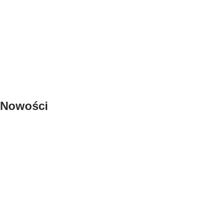
Nowości
Śpiworek Fox Kids
Kamizelka Yellowstone
ZOBACZ
Torba Laura
ZOBACZ
ZOBACZ
Płaszcz Tyrol
ZOBACZ
Kamizelka Bavaria